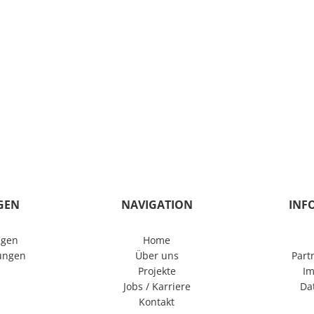
Startseite
Unternehmen
Leis
GEN
NAVIGATION
INF
ngen
Home
tungen
Über uns
Part
Projekte
I
Jobs / Karriere
Da
Kontakt