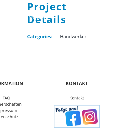
Project
Details
tungen
Projekte
Karriere
Kontakt
Categories:
Handwerker
ORMATION
KONTAKT
FAQ
Kontakt
nerschaften
mpressum
tenschutz