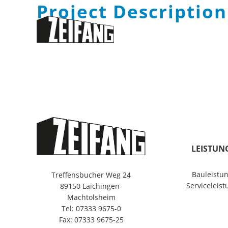
Project Description
Zum
Inhalt
springen
LEISTUN
Bauleistu
Treffensbucher Weg 24
Serviceleis
89150 Laichingen-
Machtolsheim
Tel: 07333 9675-0
Fax: 07333 9675-25