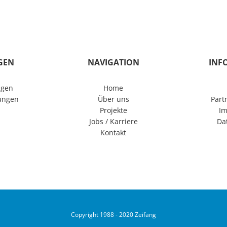
Startseite
Unternehmen
Leis
GEN
NAVIGATION
INF
ngen
Home
tungen
Über uns
Part
Projekte
I
Jobs / Karriere
Da
Kontakt
Copyright 1988 - 2020 Zeifang